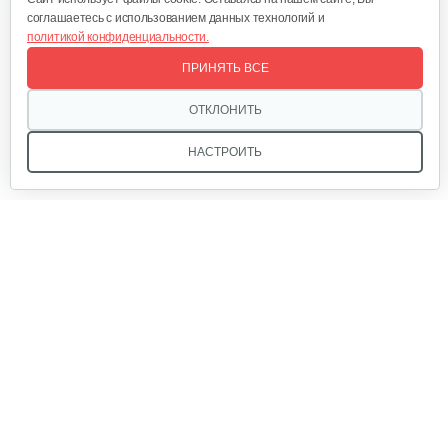
соглашаетесь с использованием данных технологий и
политикой конфиденциальности.
Полольник правый к МК Тарпан
ПРИНЯТЬ ВСЕ
85 руб
Смотреть
ОТКЛОНИТЬ
НАСТРОИТЬ
Полольник левый к МК Тарпан
85 руб
Смотреть
Мы в соцсетях:
Газонокосилка-приставка…
940 руб
Смотреть
Звоните, и мы поможем подобрать идеальный вариант
техники для вашего участка или фермерского хозяйства!
Купить садовую технику от первого поставщика
Втулки противосорняковые для…
ОДО «Агропарк-М» — это выгодное и надёжное решение!