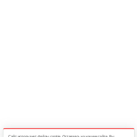
135 руб
Смотреть
Сцепка для культиватора GHA 65 R
20 руб
Смотреть
Щетка для чистки швов Mantis…
3 000 руб
Смотреть
Сцепка Meccanica Benassi RL-7
60 руб
Смотреть
Cайт использует файлы cookie. Оставаясь на нашем сайте, Вы