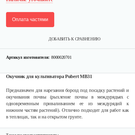
Оплата частями
ДОБАВИТЬ К СРАВНЕНИЮ
Артикул изготовителя:
8000020701
Окучник для культиватора Pubert MB31
Полольник левый к МК Тарпан
Предназначен для нарезания борозд под посадку растений и
окучивания почвы (рыхление почвы в междурядьях с
85 руб
Смотреть
одновременным приваливанием ее из междурядий к
нижним частям растений). Отлично подходит для работ как
в теплицах, так и на открытом грунте.
Газонокосилка-приставка…
940 руб
Смотреть