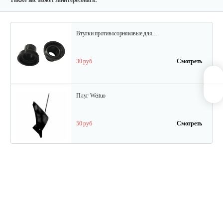
Также вас может заинтересовать:
Втулки противосорняковые для…
30 руб
Смотреть
Плуг Weituo
50 руб
Смотреть
Грунтозацепы культиваторные…
100 руб
Смотреть
Грунтозацепы МКМ Pubert-5.0