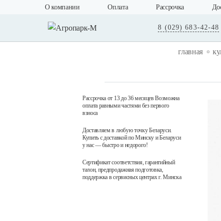
О компании
Оплата
Рассрочка
До
8 (029) 683-42-48
главная
ку
Рассрочка от 13 до 36 месяцев Возможна
оплата равными частями без первого
взноса
Доставляем в любую точку Беларуси.
Купить с доставкой по Минску и Беларуси
у нас — быстро и недорого!
Сертификат соответствия, гарантийный
талон, предпродажная подготовка,
поддержка в сервисных центрах г. Минска