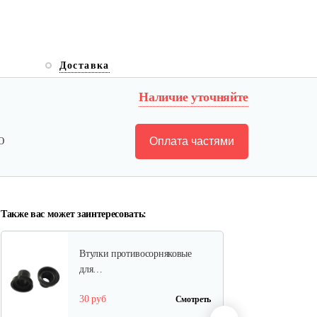
Полольник левый к МК Тарпан
Доставка
Наличие уточняйте
85 руб
Смотреть
Оплата частями
Ю
Газонокосилка-приставка…
940 руб
Смотреть
Также вас может заинтересовать:
Втулки противосорняковые
для…
30 руб
Смотреть