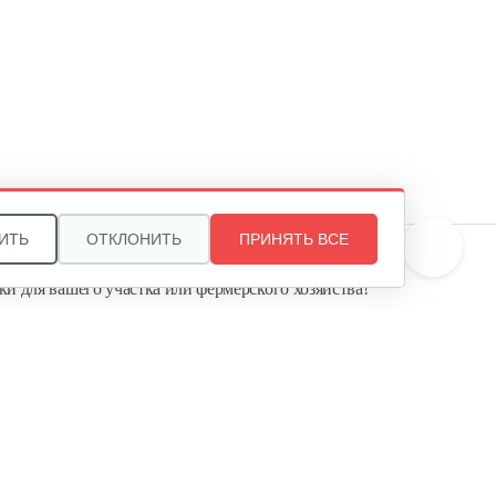
Сцепка для культиватора GHA
65 R
20 руб
Смотреть
Щетка для чистки швов
Mantis…
3 000 руб
Смотреть
ИТЬ
ОТКЛОНИТЬ
ПРИНЯТЬ ВСЕ
те, и мы поможем подобрать идеальный вариант
ки для вашего участка или фермерского хозяйства!
Сцепка Meccanica Benassi RL-7
ь садовую технику от первого поставщика
Агропарк-М» — это выгодное и надёжное решение!
60 руб
Смотреть
Полольник правый к МК
Тарпан