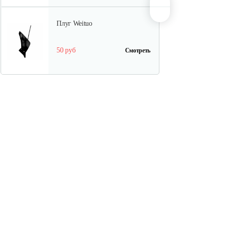
Плуг Weituo
50 руб
Смотреть
Грунтозацепы
культиваторные…
100 руб
Смотреть
Грунтозацепы МКМ Pubert-5.0
135 руб
Смотреть