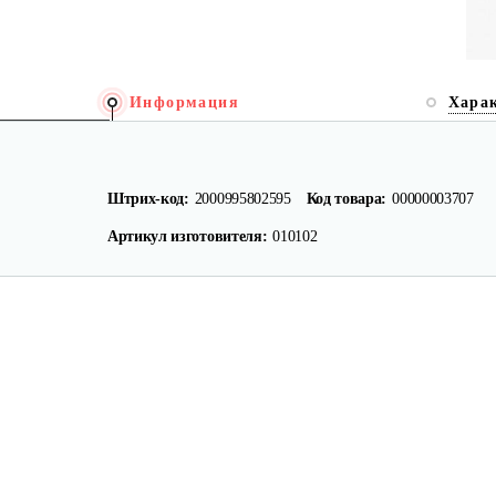
Информация
Хара
Штрих-код:
2000995802595
Код товара:
00000003707
Артикул изготовителя:
010102