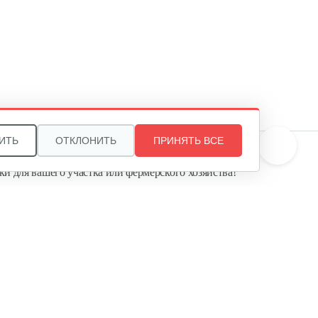
65 R
20 руб
Смотреть
Щетка для чистки швов
Mantis…
3 000 руб
Смотреть
ИТЬ
ОТКЛОНИТЬ
ПРИНЯТЬ ВСЕ
те, и мы поможем подобрать идеальный вариант
ки для вашего участка или фермерского хозяйства!
Сцепка Meccanica Benassi RL-7
ь садовую технику от первого поставщика
Агропарк-М» — это выгодное и надёжное решение!
60 руб
Смотреть
Полольник правый к МК
Тарпан