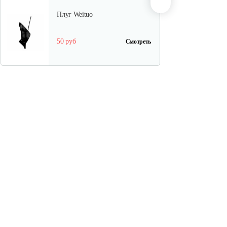
Плуг Weituo
50 руб
Смотреть
Грунтозацепы
культиваторные…
100 руб
Смотреть
Грунтозацепы МКМ Pubert-5.0
135 руб
Смотреть
Сцепка для культиватора GHA