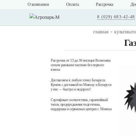
О компании
Оплата
Рассрочка
До
8 (029) 683-42-48
главная
культиват
Га
Рассрочка от 13 до 36 месяцев Возможна
оплата равными частями без первого
взноса
Доставляем в любую точку Беларуси.
Купить с доставкой по Минску и Беларуси
у нас — быстро и недорого!
Сертификат соответствия, гарантийный
талон, предпродажная подготовка,
поддержка в сервисных центрах г. Минска