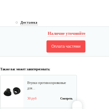
Полольник левый к МК Тарпан
Доставка
85 руб
Смотреть
Наличие уточняйте
Оплата частями
Газонокосилка-приставка…
940 руб
Смотреть
Также вас может заинтересовать:
Втулки противосорняковые
для…
30 руб
Смотреть