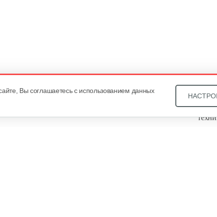
сайте, Вы соглашаетесь с использованием данных
НАСТРО
Звони
техни
Купит
ОДО «
, оф. 93, УНП 101430466. Зарегистрировано Минским