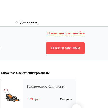
Газонокосилки с сиденьем…
Доставка
Наличие уточняйте
9 990 руб
Смотреть
Оплата частями
Ю
Газонокосилки с сиденьем…
9 200 руб
Смотреть
Также вас может заинтересовать:
Газонокосилка бензиновая…
1 490 руб
Смотреть