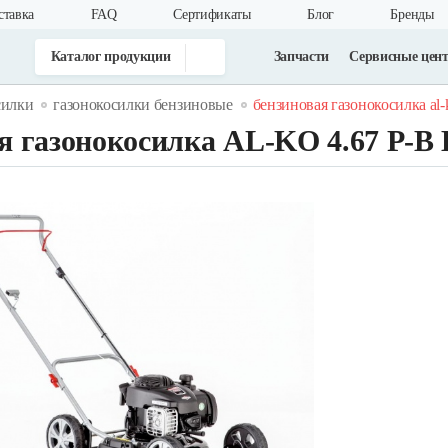
ставка
FAQ
Cертификаты
Блог
Бренды
Каталог продукции
Запчасти
Сервисные цен
силки
газонокосилки бензиновые
бензиновая газонокосилка al-ko
я газонокосилка AL-KO 4.67 P-B B