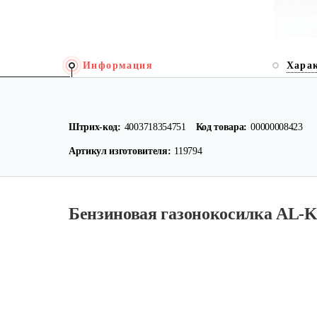
Информация
Хара
Штрих-код:
4003718354751
Код товара:
00000008423
Артикул изготовителя:
119794
Бензиновая газонокосилка AL-KO