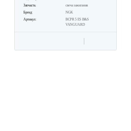
Запчасть:
свеча зажигания
Бренд:
NGK
Артикул:
BСPR 5 ES B&S
VANGUARD