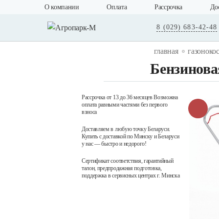
О компании
Оплата
Рассрочка
До
8 (029) 683-42-48
главная
газоноко
Бензинова
Рассрочка от 13 до 36 месяцев Возможна
оплата равными частями без первого
взноса
Доставляем в любую точку Беларуси.
Купить с доставкой по Минску и Беларуси
у нас — быстро и недорого!
Сертификат соответствия, гарантийный
талон, предпродажная подготовка,
поддержка в сервисных центрах г. Минска