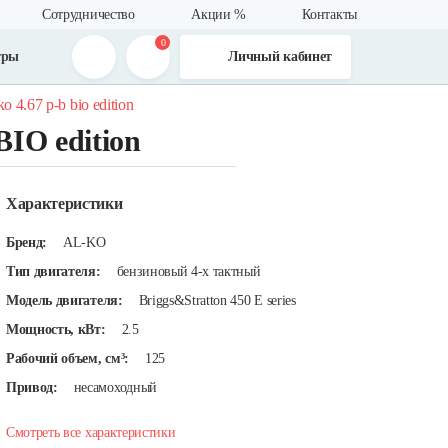
Сотрудничество
Акции %
Контакты
0
тры
Личный кабинет
 4.67 p-b bio edition
IO edition
Характеристики
Бренд:
AL-KO
Тип двигателя:
бензиновый 4-х тактный
Модель двигателя:
Briggs&Stratton 450 E series
Мощность, кВт:
2.5
Рабочий объем, см³:
125
Привод:
несамоходный
Смотреть все характеристики