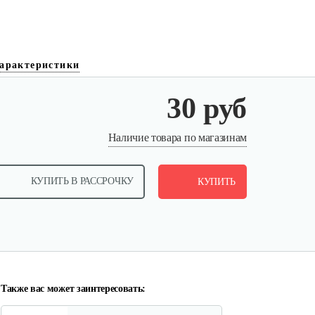
арактеристики
30 руб
Ручка стартера B&S
Наличие товара по магазинам
30 руб
Смотреть
КУПИТЬ В РАССРОЧКУ
КУПИТЬ
Фильтр воздушный основной
B&S…
20 руб
Смотреть
Также вас может заинтересовать: