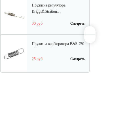
Пружина регулятора
Briggs&Stratton…
30 руб
Смотреть
Пружина карбюратора B&S 750
25 руб
Смотреть
Стартер в сборе Briggs&Stratton
591301
180 руб
Смотреть
Шестерня распредвала B&S