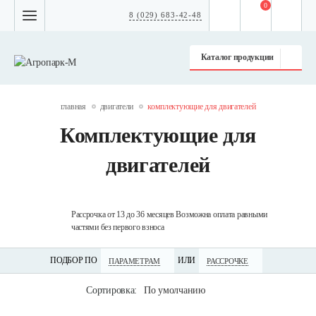
0
8 (029) 683-42-48
Каталог продукции
главная
двигатели
комплектующие для двигателей
Комплектующие для
двигателей
технику
Рассрочка от 13 до 36 месяцев Возможна оплата равными
Дос
частями без первого взноса
по 
ПОДБОР ПО
ИЛИ
ПАРАМЕТРАМ
РАССРОЧКЕ
Сортировка:
По умолчанию