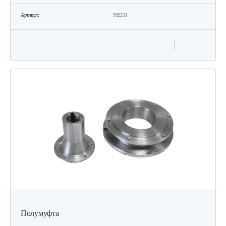
Артикул:
992231
Полумуфта