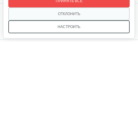
ПРИНЯТЬ ВСЕ
Мы в соцсетях:
ОТКЛОНИТЬ
НАСТРОИТЬ
Звоните, и мы поможем подобрать идеальный вариант
техники для вашего участка или фермерского хозяйства!
Купить садовую технику от первого поставщика
ОДО «Агропарк-М» — это выгодное и надёжное решение!
ОДО «Агропарк-М»