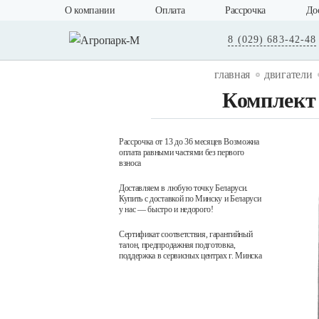
О компании
Оплата
Рассрочка
До
8 (029) 683-42-48
главная
двигатели
Комплект 
Рассрочка от 13 до 36 месяцев Возможна
оплата равными частями без первого
взноса
Доставляем в любую точку Беларуси.
Купить с доставкой по Минску и Беларуси
у нас — быстро и недорого!
Сертификат соответствия, гарантийный
талон, предпродажная подготовка,
поддержка в сервисных центрах г. Минска