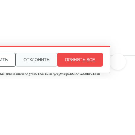
ИТЬ
ОТКЛОНИТЬ
ПРИНЯТЬ ВСЕ
те, и мы поможем подобрать идеальный вариант
ки для вашего участка или фермерского хозяйства!
ь садовую технику от первого поставщика
Агропарк-М» — это выгодное и надёжное решение!