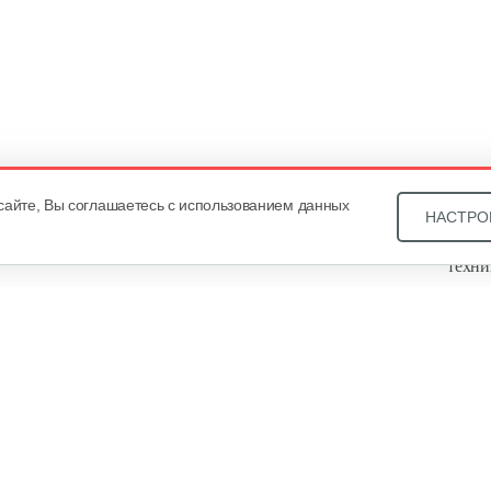
сайте, Вы соглашаетесь с использованием данных
НАСТРО
Звони
техни
Купит
ОДО «
, оф. 93, УНП 101430466. Зарегистрировано Минским