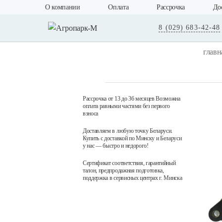
О компании
Оплата
Рассрочка
До
8 (029) 683-42-48
главн
Рассрочка от 13 до 36 месяцев Возможна
оплата равными частями без первого
взноса
Доставляем в любую точку Беларуси.
Купить с доставкой по Минску и Беларуси
у нас — быстро и недорого!
Сертификат соответствия, гарантийный
талон, предпродажная подготовка,
поддержка в сервисных центрах г. Минска