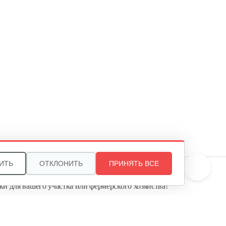
ИТЬ
ОТКЛОНИТЬ
ПРИНЯТЬ ВСЕ
те, и мы поможем подобрать идеальный вариант
ки для вашего участка или фермерского хозяйства!
ь садовую технику от первого поставщика
Агропарк-М» — это выгодное и надёжное решение!