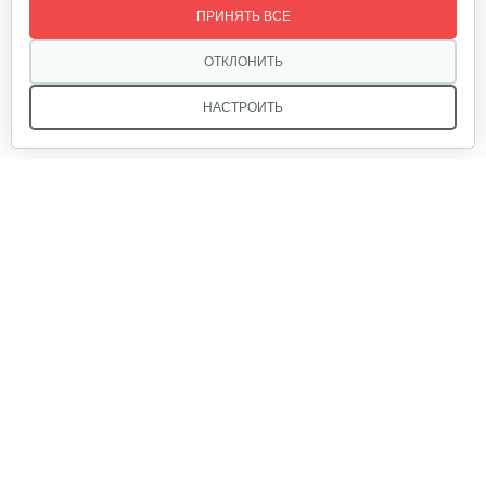
ПРИНЯТЬ ВСЕ
ОТКЛОНИТЬ
НАСТРОИТЬ
Мы в соцсетях:
Звоните, и мы поможем подобрать идеальный вариант
техники для вашего участка или фермерского хозяйства!
Купить садовую технику от первого поставщика
ОДО «Агропарк-М» — это выгодное и надёжное решение!