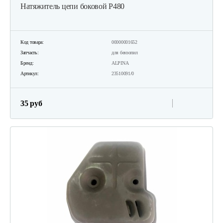
Натяжитель цепи боковой Р480
Код товара:
00000001652
Запчасть:
для бензопил
Бренд:
ALPINA
Артикул:
23510091/0
35 руб