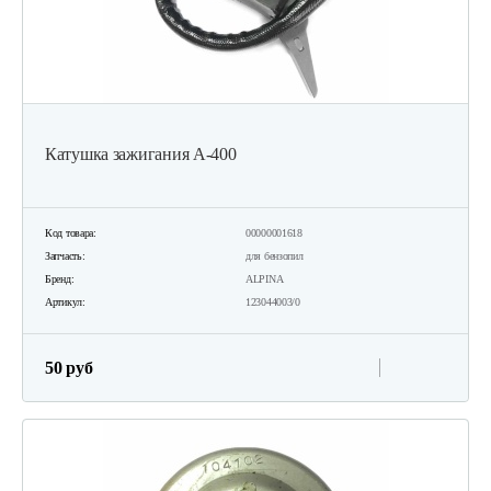
Катушка зажигания А-400
Код товара:
00000001618
Запчасть:
для бензопил
Бренд:
ALPINA
Артикул:
123044003/0
50 руб