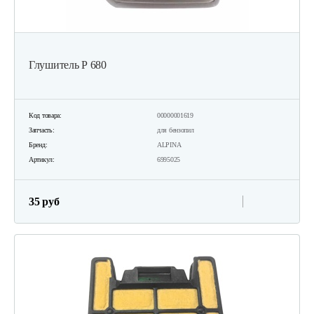
Глушитель Р 680
Код товара:
00000001619
Запчасть:
для бензопил
Бренд:
ALPINA
Артикул:
6995025
35 руб