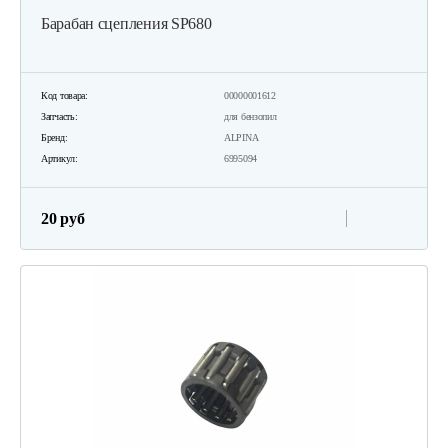
Барабан сцепления SP680
Код товара:
00000001612
Запчасть:
для бензопил
Бренд:
ALPINA
Артикул:
6995094
20 руб