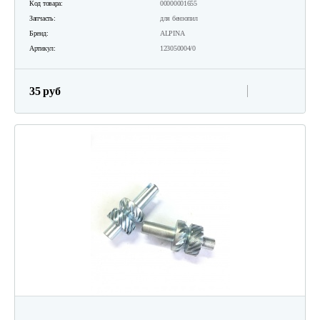
Код товара:
00000001655
Запчасть:
для бензопил
Бренд:
ALPINA
Артикул:
123050004/0
35 руб