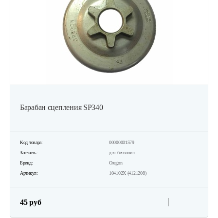
Барабан сцепления SР340
Код товара:
00000001579
Запчасть:
для бензопил
Бренд:
Oregon
Артикул:
104102Х (4121208)
45 руб