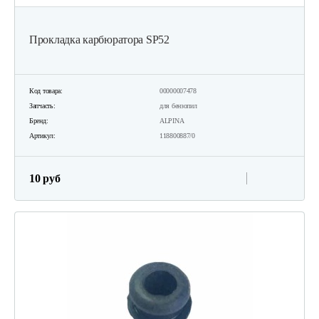
Прокладка карбюратора SP52
Код товара:
00000007478
Запчасть:
для бензопил
Бренд:
ALPINA
Артикул:
118800887/0
10 руб