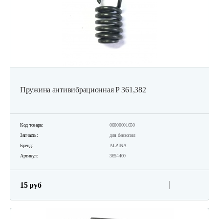
Пружина антивибрационная Р 361,382
Код товара:
00000001650
Запчасть:
для бензопил
Бренд:
ALPINA
Артикул:
3654400
15 руб