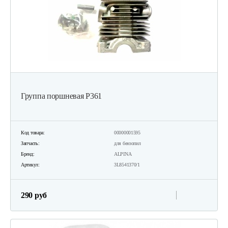
Группа поршневая Р361
Код товара:
00000001595
Запчасть:
для бензопил
Бренд:
ALPINA
Артикул:
3L8541370/1
290 руб