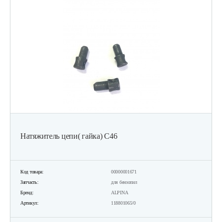
Натяжитель цепи( гайка) C46
Код товара:
00000001671
Запчасть:
для бензопил
Бренд:
ALPINA
Артикул:
118801065/0