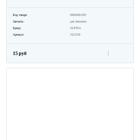
Код товара:
00000001593
Запчасть:
для бензопил
Бренд:
ALPINA
Артикул:
3123220
15 руб