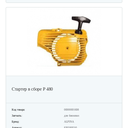
Стартер в сборе Р 480
Код товара:
00000001608
Запчасть:
для бензопил
Бренд:
ALPINA
Артикул:
83058003/0