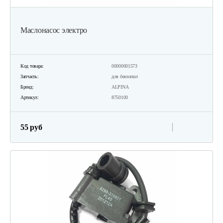
Маслонасос электро
Код товара:
00000001573
Запчасть:
для бензопил
Бренд:
ALPINA
Артикул:
8750100
55 руб