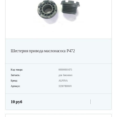
Шестерня привода маслонасоса P472
Код товара:
00000001675
Запчасть:
для бензопил
Бренд:
ALPINA
Артикул:
323878000/0
10 руб