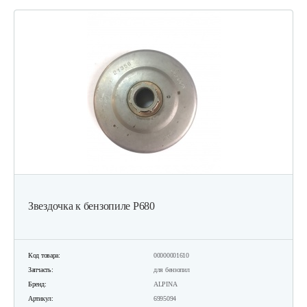
Звездочка к бензопиле Р680
Код товара:
00000001610
Запчасть:
для бензопил
Бренд:
ALPINA
Артикул:
6995094