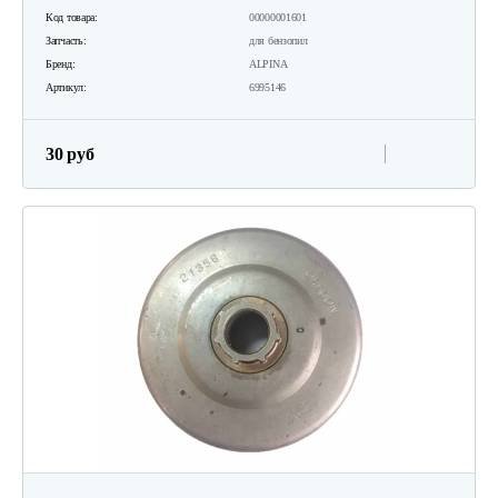
Код товара:
00000001601
Запчасть:
для бензопил
Бренд:
ALPINA
Артикул:
6995146
30 руб