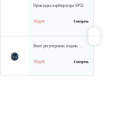
Прокладка карбюратора SP52
10 руб
Смотреть
Винт регулировки подачи…
10 руб
Смотреть
Шестерня привода
маслонасоса…
10 руб
Смотреть
Шкив стартера