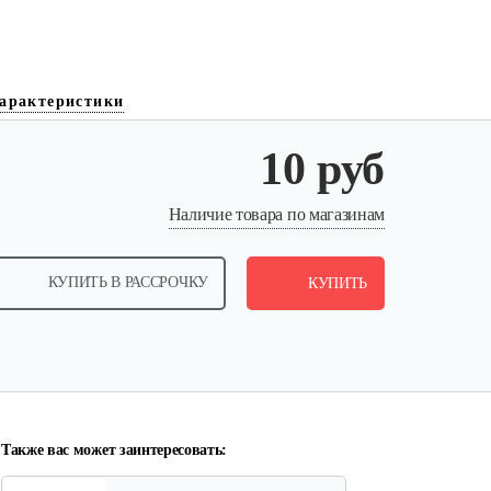
арактеристики
10 руб
Шестерня привода
Наличие товара по магазинам
маслонасоса…
КУПИТЬ В РАССРОЧКУ
10 руб
КУПИТЬ
Смотреть
Натяжитель цепи боковой C46
10 руб
Смотреть
Также вас может заинтересовать: