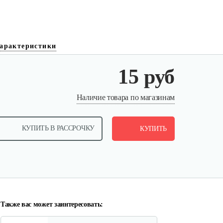
арактеристики
15 руб
Шестерня привода
Наличие товара по магазинам
маслонасоса…
КУПИТЬ В РАССРОЧКУ
10 руб
КУПИТЬ
Смотреть
Натяжитель цепи боковой C46
10 руб
Смотреть
Также вас может заинтересовать: