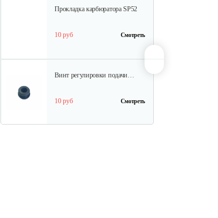
Прокладка карбюратора SP52
10 руб
Смотреть
Винт регулировки подачи…
10 руб
Смотреть
Шестерня привода
маслонасоса…
10 руб
Смотреть
Шкив стартера