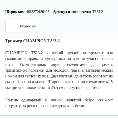
Штрих-код:
4665270180997
Артикул изготовителя:
T523-2
Видеообзор
Триммер CHAMPION T523-2
CHAMPION T523-2 - легкий ручной инструмент для
скашивания травы и кустарника на дачном участке или в
поле. Укомплектован двумя элементами для резки:
триммерной головкой для молодой травы и металлическим
Мотокоса бензиновая AL-KO GEOS Max…
ножом для густой травы. Двухтактный двигатель работает на
смеси бензина и масла. Ширина скашивания составляет 41.5
см при установке лески и 25.5 см при установке ножа.
780 руб
Смотреть
Ремень одинарный с мягкой защитой бедра снижает
нагрузку на руки и позволяет дольше работать.
Мотокоса бензиновая AL-KO GEOS Max…