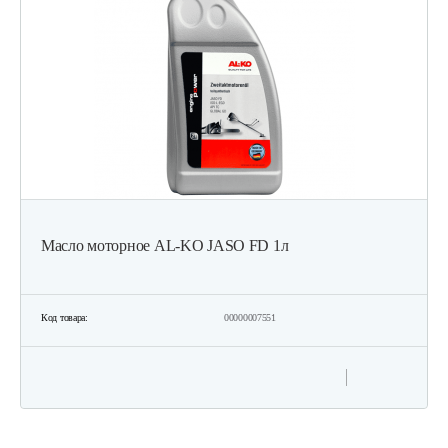
Триммер Champion Т438S-2
423 руб
Смотреть
Триммер Champion Т338S-2
403 руб
Смотреть
Масло моторное AL-KO JASO FD 1л
Бензиновый триммер Champion Т528S-2
435 руб
Смотреть
Код товара:
00000007551
Кусторез бензиновый GEOS Max Premium…
1 920 руб
Смотреть