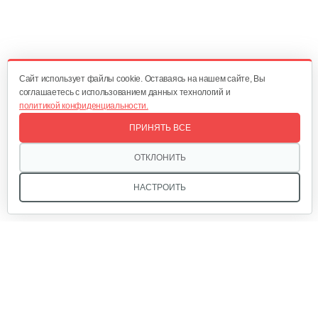
465 руб
Смотреть
Cайт использует файлы cookie. Оставаясь на нашем сайте, Вы
Колесный триммер Grillo HWT 700…
соглашаетесь с использованием данных технологий и
политикой конфиденциальности.
10 256 руб
Смотреть
ПРИНЯТЬ ВСЕ
ОТКЛОНИТЬ
Колесный триммер Grillo HWT 600 WD
НАСТРОИТЬ
8 614 руб
Смотреть
Триммер Champion Т438S-2
Мы в соцсетях:
423 руб
Смотреть