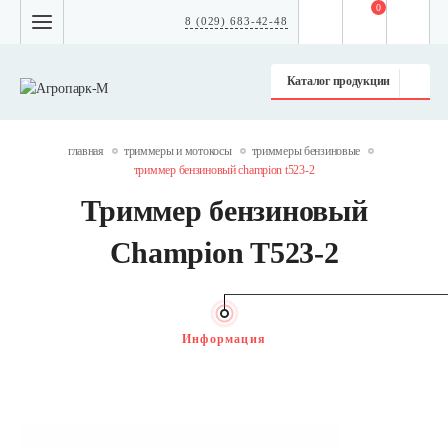
0
8 (029) 683-42-48
Каталог продукции
главная
триммеры и мотокосы
триммеры бензиновые
триммер бензиновый champion t523-2
Триммер бензиновый
Champion T523-2
Информация