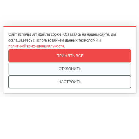
465 руб
Смотреть
Cайт использует файлы cookie. Оставаясь на нашем сайте, Вы
Колесный триммер Grillo HWT 700…
соглашаетесь с использованием данных технологий и
политикой конфиденциальности.
10 256 руб
Смотреть
ПРИНЯТЬ ВСЕ
ОТКЛОНИТЬ
Колесный триммер Grillo HWT 600 WD
НАСТРОИТЬ
8 614 руб
Смотреть
Триммер Champion Т438S-2
Мы в соцсетях:
423 руб
Смотреть