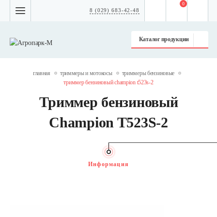
0
8 (029) 683-42-48
Каталог продукции
главная
триммеры и мотокосы
триммеры бензиновые
триммер бензиновый champion t523s-2
Триммер бензиновый
Champion T523S-2
Информация