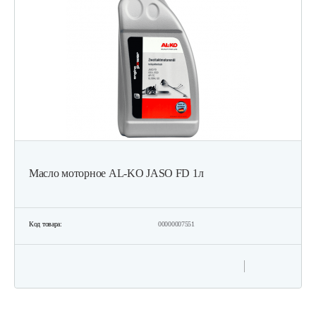
Триммер Champion Т438S-2
423 руб
Смотреть
Триммер Champion Т338S-2
403 руб
Смотреть
Масло моторное AL-KO JASO FD 1л
Бензиновый триммер Champion Т528S-2
435 руб
Смотреть
Код товара:
00000007551
Кусторез бензиновый GEOS Max Premium…
1 920 руб
Смотреть