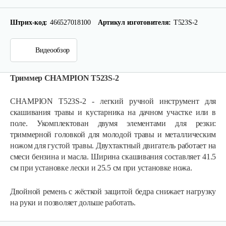
Штрих-код:
466527018100
Артикул изготовителя:
T523S-2
Видеообзор
Триммер CHAMPION T523S-2
CHAMPION T523S-2 - легкий ручной инструмент для
скашивания травы и кустарника на дачном участке или в
поле. Укомплектован двумя элементами для резки:
триммерной головкой для молодой травы и металлическим
Мотокоса бензиновая AL-KO GEOS Max…
ножом для густой травы. Двухтактный двигатель работает на
смеси бензина и масла. Ширина скашивания составляет 41.5
см при установке лески и 25.5 см при установке ножа.
780 руб
Смотреть
Двойной ремень с жёсткой защитой бедра снижает нагрузку
на руки и позволяет дольше работать.
Мотокоса бензиновая AL-KO GEOS Max…