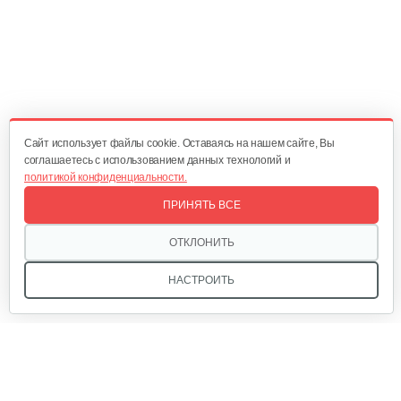
435 руб
Смотреть
Бензиновый триммер Champion Т523
489 руб
Смотреть
Cайт использует файлы cookie. Оставаясь на нашем сайте, Вы
соглашаетесь с использованием данных технологий и
политикой конфиденциальности.
Мотокоса бензиновая AL-KO Geos Easy…
ПРИНЯТЬ ВСЕ
590 руб
Смотреть
ОТКЛОНИТЬ
НАСТРОИТЬ
Мотокоса бензиновая AL-KO GEOS Max…
780 руб
Смотреть
Мы в соцсетях: