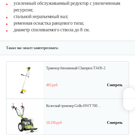
усиленный обслуживаемый редуктор с увеличенным
ресурсом;
780 руб
Смотреть
стальной неразъемный вал;
ременная оснастка ранцевого типа;
диаметр спиливаемого ствола до 8 см.
Мотокоса бензиновая AL-KO GEOS Max…
770 руб
Смотреть
Также вас может заинтересовать:
Триммер бензиновый Champion T343S-2
465 руб
Смотреть
Колесный триммер Grillo HWT 700…
10 256 руб
Смотреть