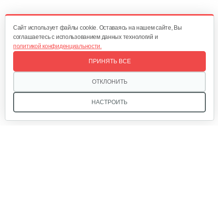
1 920 руб
Смотреть
Cайт использует файлы cookie. Оставаясь на нашем сайте, Вы
соглашаетесь с использованием данных технологий и
политикой конфиденциальности.
Мотокоса бензиновая AL-KO Geos Easy…
ПРИНЯТЬ ВСЕ
590 руб
Смотреть
ОТКЛОНИТЬ
НАСТРОИТЬ
Мотокоса бензиновая AL-KO GEOS Max…
780 руб
Смотреть
Мы в соцсетях:
Мотокоса бензиновая AL-KO GEOS Max…
770 руб
Смотреть
Звоните, и мы поможем подобрать идеальный вариант