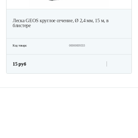
Бензиновый триммер Champion Т528S-2
Леска GEOS круглое сечение, Ø 2,4 мм, 15 м, в
блистере
435 руб
Смотреть
Код товара:
00000009333
Кусторез бензиновый GEOS Max Premium…
15 руб
1 920 руб
Смотреть
Мотокоса бензиновая AL-KO Geos Easy…
590 руб
Смотреть
Мотокоса бензиновая AL-KO GEOS Max…