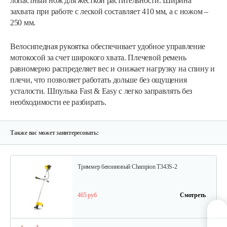
лопастный нож для жёсткой растительности. Ширина
захвата при работе с леской составляет 410 мм, а с ножом –
250 мм.
Мотокоса бензиновая AL-KO GEOS Max…
Велосипедная рукоятка обеспечивает удобное управление
мотокосой за счет широкого хвата. Плечевой ремень
равномерно распределяет вес и снижает нагрузку на спину и
780 руб
Смотреть
плечи, что позволяет работать дольше без ощущения
усталости. Шпулька Fast & Easy с легко заправлять без
необходимости ее разбирать.
Мотокоса бензиновая AL-KO GEOS Max…
770 руб
Смотреть
Также вас может заинтересовать:
Триммер бензиновый Champion T343S-2
465 руб
Смотреть