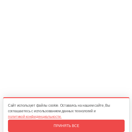
Триммер Champion Т338S-2
403 руб
Смотреть
Бензиновый триммер Champion Т528S-2
435 руб
Смотреть
Кусторез бензиновый GEOS Max Premium…
1 920 руб
Смотреть
Cайт использует файлы cookie. Оставаясь на нашем сайте, Вы
соглашаетесь с использованием данных технологий и
политикой конфиденциальности.
Мотокоса бензиновая AL-KO Geos Easy…
ПРИНЯТЬ ВСЕ