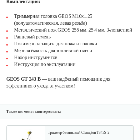
Комплектация:
Триммерная головка GEOS M10х1.25
(полуавтоматическая, левая резьба)
Металлический нож GEOS 255 мм, 25.4 мм, 3-лопастной
Ранцевый ремень
Полимерная защита для ножа и головки
Мерная ёмкость для топливной смеси
Мотокоса бензиновая AL-KO GEOS Max…
Набор инструментов
Инструкция по эксплуатации
780 руб
Смотреть
GEOS GT 243 B
— ваш надёжный помощник для
эффективного ухода за участком!
Мотокоса бензиновая AL-KO GEOS Max…
770 руб
Смотреть
Также вас может заинтересовать:
Триммер бензиновый Champion T343S-2