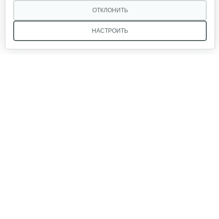
590 руб
Смотреть
ОТКЛОНИТЬ
НАСТРОИТЬ
Мотокоса бензиновая AL-KO GEOS Max…
780 руб
Смотреть
Мы в соцсетях:
Мотокоса бензиновая AL-KO GEOS Max…
770 руб
Смотреть
Звоните, и мы поможем подобрать идеальный вариант
техники для вашего участка или фермерского хозяйства!
Купить садовую технику от первого поставщика
Триммер бензиновый Champion T343S-2
ОДО «Агропарк-М» — это выгодное и надёжное решение!
465 руб
Смотреть