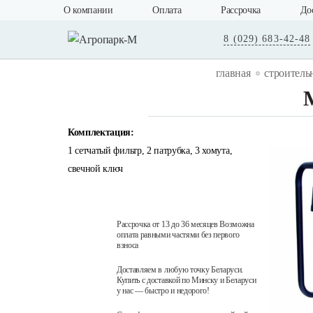
О компании
Оплата
Рассрочка
До
8 (029) 683-42-48
главная
строитель
Комплектация:
1 сетчатый фильтр, 2 патрубка, 3 хомута,
свечной ключ
Рассрочка от 13 до 36 месяцев Возможна
оплата равными частями без первого
взноса
Доставляем в любую точку Беларуси.
Купить с доставкой по Минску и Беларуси
у нас — быстро и недорого!