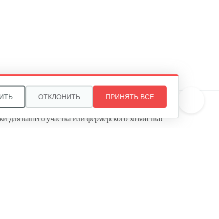
Champion…
446 руб
Смотреть
Водяная помпа Weima
WMQGZ40-20
450 руб
Смотреть
ИТЬ
ОТКЛОНИТЬ
ПРИНЯТЬ ВСЕ
те, и мы поможем подобрать идеальный вариант
ки для вашего участка или фермерского хозяйства!
Мотопомпа Weima WMPW80-
ь садовую технику от первого поставщика
26
Агропарк-М» — это выгодное и надёжное решение!
1 010 руб
Смотреть
Водяная помпа Weima
WMQGZ80-30