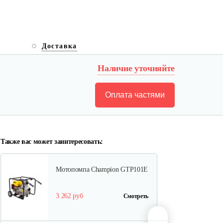
Водяная помпа Weima
WMQGZ80-30
Доставка
600 руб
Смотреть
Наличие уточняйте
Оплата частями
Мотопомпа бензиновая
Weima…
550 руб
Смотреть
Также вас может заинтересовать:
Мотопомпа Champion GTP101E
3 262 руб
Смотреть