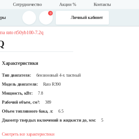
Сотрудничество
Акции %
Контакты
0
тры
Личный кабинет
а rato rt50yb100-7.2q
Q
Характеристики
Тип двигателя:
бензиновый 4-х тактный
Модель двигателя:
Rato R390
Мощность, кВт:
7.8
Рабочий объем, см³:
389
Объем топливного бака, л:
6.5
Диаметр твердых включений в жидкости до, мм:
5
Смотреть все характеристики