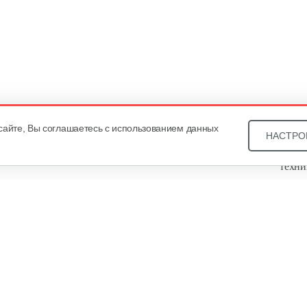
сайте, Вы соглашаетесь с использованием данных
НАСТРО
Звони
техни
Купит
ОДО «
, оф. 93, УНП 101430466. Зарегистрировано Минским