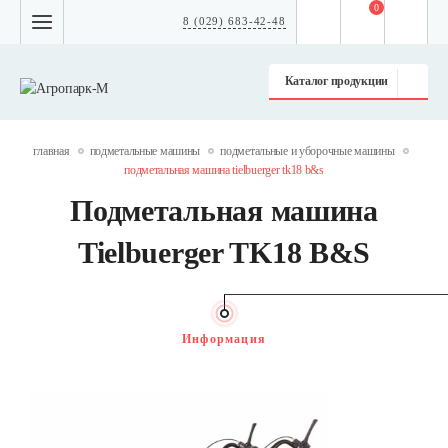
0
8 (029) 683-42-48
Каталог продукции
главная
подметальные машины
подметальные и уборочные машины
подметальная машина tielbuerger tk18 b&s
Подметальная машина
Tielbuerger TK18 B&S
Информация