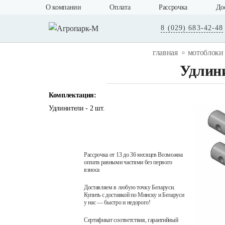
О компании
Оплата
Рассрочка
До
8 (029) 683-42-48
главная
мотоблоки
Удлини
Комплектация:
Удлинители - 2 шт.
Рассрочка от 13 до 36 месяцев Возможна
оплата равными частями без первого
взноса
Доставляем в любую точку Беларуси.
Купить с доставкой по Минску и Беларуси
у нас — быстро и недорого!
Сертификат соответствия, гарантийный