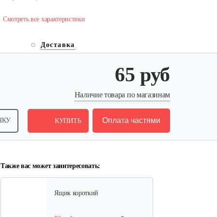
Смотреть все характеристики
Доставка
Лопата-отвал Forza ЭЛОМБ
65 руб
ЭКО…
225 руб
Смотреть
Наличие товара по магазинам
Оплата частями
ЧКУ
КУПИТЬ
Грунтозацепы KF Ø340 на вал
ø25,…
120 руб
Смотреть
Также вас может заинтересовать:
Ящик короткий