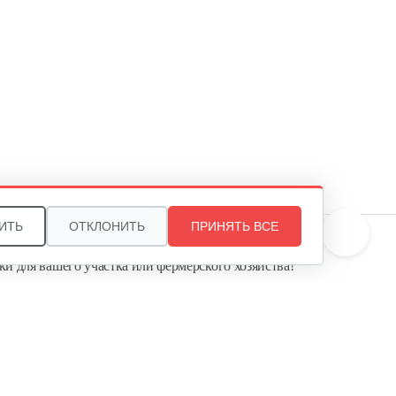
Колесо Т-9 КД-410 Шоссе4*10
90 руб
Смотреть
Плуг Нева ПН с креплением
на…
130 руб
Смотреть
ИТЬ
ОТКЛОНИТЬ
ПРИНЯТЬ ВСЕ
те, и мы поможем подобрать идеальный вариант
ки для вашего участка или фермерского хозяйства!
Косилка двухроторная Нева…
ь садовую технику от первого поставщика
Агропарк-М» — это выгодное и надёжное решение!
1 300 руб
Смотреть