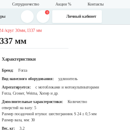
Сотрудничество
Акции %
Контакты
0
тры
Личный кабинет
24 /круг 30мм, l337 мм
L337 мм
Характеристики
Бренд:
Forza
Вид навесного оборудования:
удлинитель
Агрегатируется:
с мотоблоками и мотокультиваторами
Forza, Crosser, Weima, Хопер и др.
Дополнительные характеристики:
Количество
отверстий на валу: 5
Размер посадочной втулки: шестигранник S 24 ± 0,5 мм
Размер вала, мм: 30
Вес, кг:
3,2