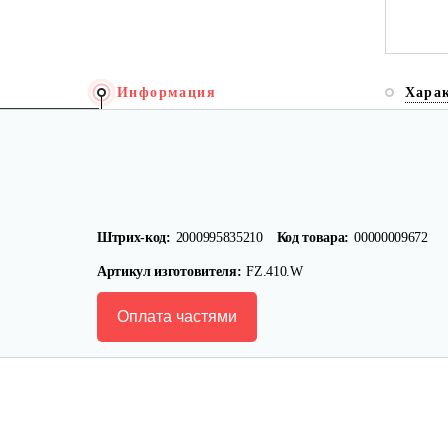
Информация
Хара
Штрих-код:
2000995835210
Код товара:
00000009672
Артикул изготовителя:
FZ.410.W
Оплата частями