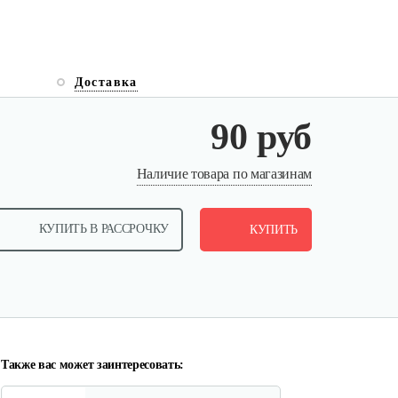
Доставка
90 руб
Грунтозацепы KF Ø340 на вал
Наличие товара по магазинам
ø25,…
КУПИТЬ В РАССРОЧКУ
120 руб
КУПИТЬ
Смотреть
Домкрат Мобил К для
мотоблока
100 руб
Смотреть
Также вас может заинтересовать: