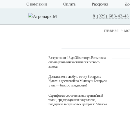
О компании
Оплата
Рассрочка
До
8 (029) 683-42-48
главная
мо
Рассрочка от 13 до 36 месяцев Возможна
оплата равными частями без первого
взноса
Доставляем в любую точку Беларуси.
Купить с доставкой по Минску и Беларуси
у нас — быстро и недорого!
Сертификат соответствия, гарантийный
талон, предпродажная подготовка,
поддержка в сервисных центрах г. Минска