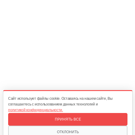
130 руб
Смотреть
Косилка двухроторная Нева…
1 300 руб
Смотреть
Комплект ножей для…
320 руб
Смотреть
Cайт использует файлы cookie. Оставаясь на нашем сайте, Вы
соглашаетесь с использованием данных технологий и
политикой конфиденциальности.
Лопата-отвал Forza ЭЛОМБ ЭКО…
ПРИНЯТЬ ВСЕ
225 руб
Смотреть
ОТКЛОНИТЬ