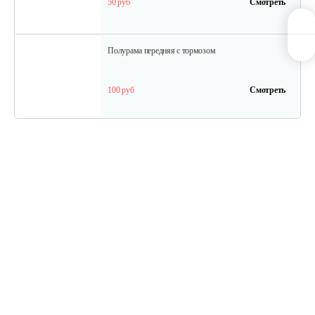
50 руб
Смотреть
Полурама передняя с тормозом
100 руб
Смотреть
Полурама задняя
45 руб
Смотреть
Колесо Т-9 КД-410 Шоссе4*10
90 руб
Смотреть
Плуг Нева ПН с креплением на…