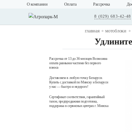
О компании
Оплата
Рассрочка
До
8 (029) 683-42-48
главная
мотоблоки
Удлините
Рассрочка от 13 до 36 месяцев Возможна
оплата равными частями без первого
взноса
Доставляем в любую точку Беларуси.
Купить с доставкой по Минску и Беларуси
у нас — быстро и недорого!
Сертификат соответствия, гарантийный
талон, предпродажная подготовка,
поддержка в сервисных центрах г. Минска