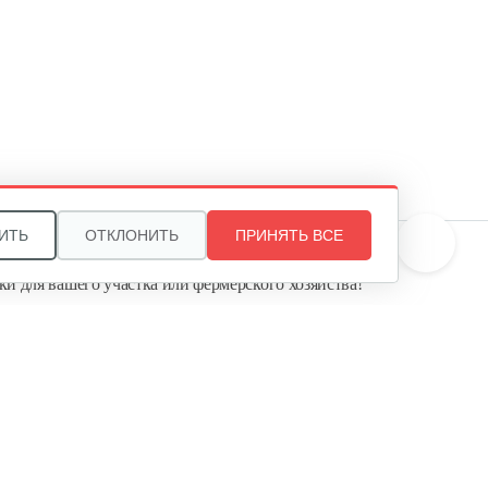
Колесо Т-9 КД-410 Шоссе4*10
90 руб
Смотреть
Плуг Нева ПН с креплением
на…
130 руб
Смотреть
ИТЬ
ОТКЛОНИТЬ
ПРИНЯТЬ ВСЕ
те, и мы поможем подобрать идеальный вариант
ки для вашего участка или фермерского хозяйства!
Косилка двухроторная Нева…
ь садовую технику от первого поставщика
Агропарк-М» — это выгодное и надёжное решение!
1 300 руб
Смотреть
Комплект ножей для…