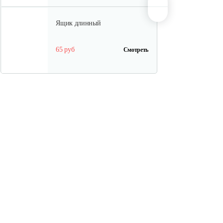
Ящик длинный
65 руб
Смотреть
Полурама передняя с тормозом
100 руб
Смотреть
Полурама задняя
45 руб
Смотреть