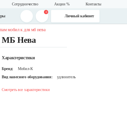
Сотрудничество
Акции %
Контакты
0
тры
Личный кабинет
пам мобил к для мб нева
я МБ Нева
Характеристики
Бренд:
Мобил-К
Вид навесного оборудования:
удлинитель
Смотреть все характеристики