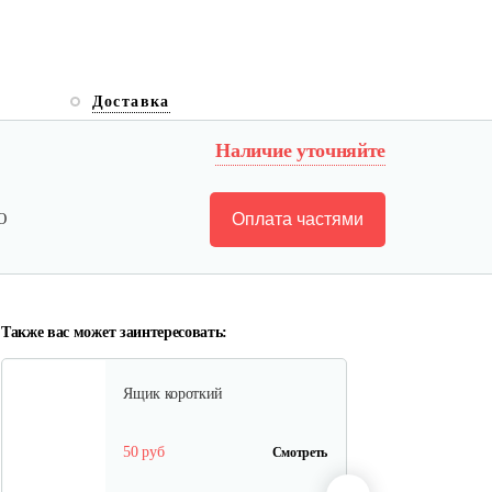
Лопата-отвал Forza ЭЛОМБ
Доставка
ЭКО…
Наличие уточняйте
225 руб
Смотреть
Оплата частями
Ю
Грунтозацепы KF Ø340 на вал
ø25,…
120 руб
Смотреть
Также вас может заинтересовать:
Ящик короткий
50 руб
Смотреть