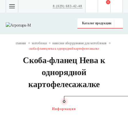
0
8 (029) 683-42-48
Каталог продукции
главная
мотоблоки
навесное оборудование для мотоблоков
скоба-фланец нева к однорядной картофелесажалке
Скоба-фланец Нева к
однорядной
картофелесажалке
Информация