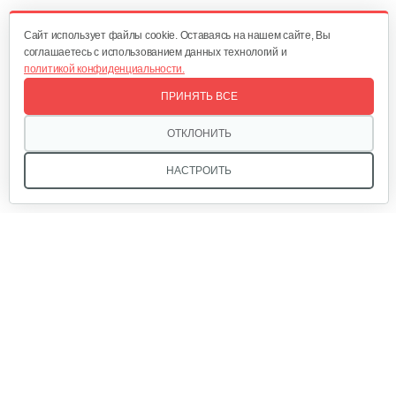
1 300 руб
Смотреть
Cайт использует файлы cookie. Оставаясь на нашем сайте, Вы
соглашаетесь с использованием данных технологий и
политикой конфиденциальности.
Комплект ножей для…
ПРИНЯТЬ ВСЕ
320 руб
Смотреть
ОТКЛОНИТЬ
НАСТРОИТЬ
Лопата-отвал Forza ЭЛОМБ ЭКО…
225 руб
Смотреть
Грунтозацепы KF Ø340 на вал ø25,…
Мы в соцсетях:
120 руб
Смотреть