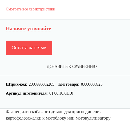
Смотреть все характеристики
Наличие уточняйте
Оплата частями
ДОБАВИТЬ К СРАВНЕНИЮ
Штрих-код:
2000995802205
Код товара:
00000003925
Лопата-отвал Forza ЭЛОМБ ЭКО…
Артикул изготовителя:
01.06.10.01.50
225 руб
Смотреть
Фланец или скоба - это деталь для присоединения
картофелесажалки к мотоблоку или мотокультиватору
Грунтозацепы KF Ø340 на вал ø25,…