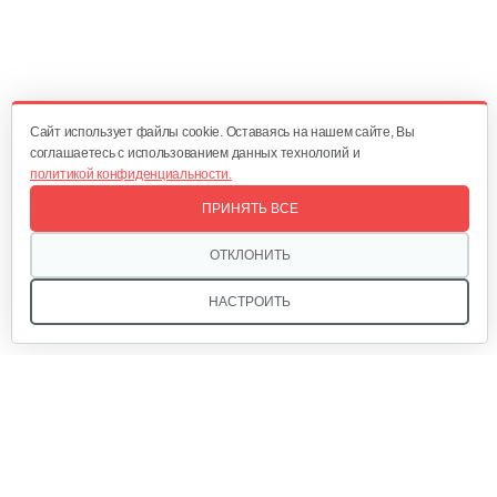
Косилка двухроторная Нева…
1 300 руб
Смотреть
Cайт использует файлы cookie. Оставаясь на нашем сайте, Вы
соглашаетесь с использованием данных технологий и
политикой конфиденциальности.
Комплект ножей для…
ПРИНЯТЬ ВСЕ
320 руб
Смотреть
ОТКЛОНИТЬ
НАСТРОИТЬ
Лопата-отвал Forza ЭЛОМБ ЭКО…
225 руб
Смотреть
Мы в соцсетях:
Грунтозацепы KF Ø340 на вал ø25,…