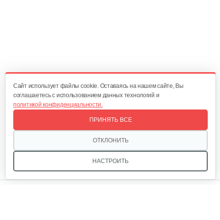
130 руб
Смотреть
Косилка двухроторная Нева…
1 300 руб
Смотреть
Cайт использует файлы cookie. Оставаясь на нашем сайте, Вы
соглашаетесь с использованием данных технологий и
политикой конфиденциальности.
Комплект ножей для…
ПРИНЯТЬ ВСЕ
320 руб
Смотреть
ОТКЛОНИТЬ
НАСТРОИТЬ
Лопата-отвал Forza ЭЛОМБ ЭКО…
Мы в соцсетях:
225 руб
Смотреть