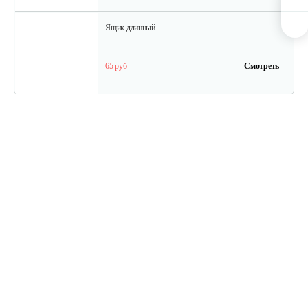
Ящик длинный
65 руб
Смотреть
Полурама передняя с тормозом
100 руб
Смотреть
Полурама задняя
45 руб
Смотреть
Колесо Т-9 КД-410 Шоссе4*10