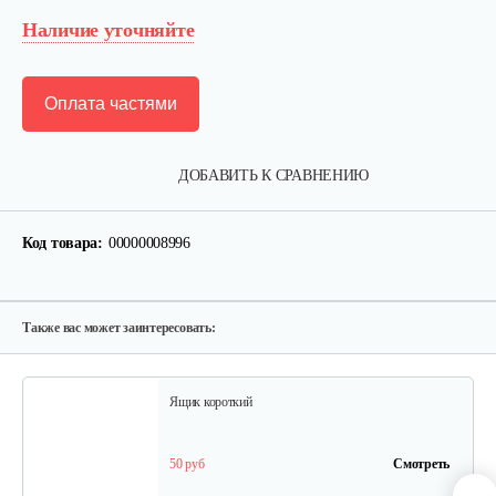
Наличие уточняйте
Оплата частями
Лопата-отвал Forza ЭЛОМБ ЭКО…
ДОБАВИТЬ К СРАВНЕНИЮ
225 руб
Смотреть
Код товара:
00000008996
Грунтозацепы KF Ø340 на вал ø25,…
120 руб
Смотреть
Также вас может заинтересовать:
Ящик короткий
50 руб
Смотреть