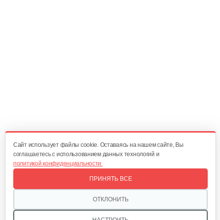
90 руб
Смотреть
Плуг Нева ПН с креплением на…
130 руб
Смотреть
Косилка двухроторная Нева…
1 300 руб
Смотреть
Cайт использует файлы cookie. Оставаясь на нашем сайте, Вы
соглашаетесь с использованием данных технологий и
политикой конфиденциальности.
Комплект ножей для…
ПРИНЯТЬ ВСЕ
320 руб
Смотреть
ОТКЛОНИТЬ