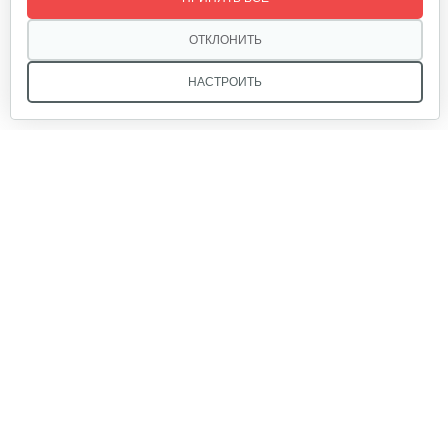
320 руб
Смотреть
ОТКЛОНИТЬ
НАСТРОИТЬ
Лопата-отвал Forza ЭЛОМБ ЭКО…
225 руб
Смотреть
Мы в соцсетях:
Грунтозацепы KF Ø340 на вал ø25,…
120 руб
Смотреть
Звоните, и мы поможем подобрать идеальный вариант
техники для вашего участка или фермерского хозяйства!
Купить садовую технику от первого поставщика
Ящик короткий
ОДО «Агропарк-М» — это выгодное и надёжное решение!
50 руб
Смотреть