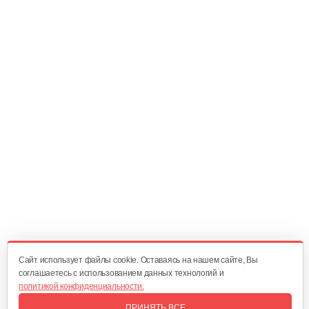
Колесо Т-9 КД-410 Шоссе4*10
90 руб
Смотреть
Плуг Нева ПН с креплением на…
130 руб
Смотреть
Косилка двухроторная Нева…
1 300 руб
Смотреть
Cайт использует файлы cookie. Оставаясь на нашем сайте, Вы
соглашаетесь с использованием данных технологий и
политикой конфиденциальности.
Комплект ножей для…
ПРИНЯТЬ ВСЕ