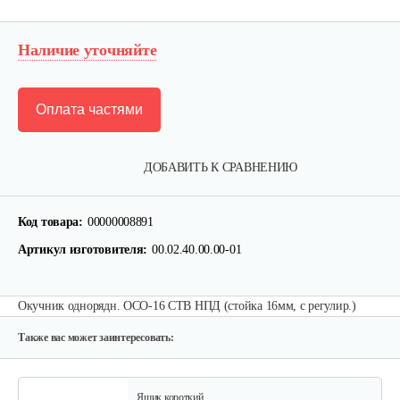
Наличие уточняйте
Оплата частями
ДОБАВИТЬ К СРАВНЕНИЮ
Лопата-отвал Forza ЭЛОМБ ЭКО…
Код товара:
00000008891
225 руб
Смотреть
Артикул изготовителя:
00.02.40.00.00-01
Грунтозацепы KF Ø340 на вал ø25,…
Окучник однорядн. ОСО-16 СТВ НПД (стойка 16мм, с регулир.)
120 руб
Смотреть
Также вас может заинтересовать:
Ящик короткий