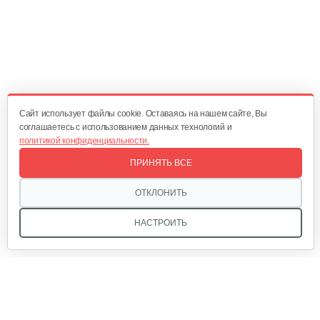
130 руб
Смотреть
Косилка двухроторная Нева…
1 300 руб
Смотреть
Cайт использует файлы cookie. Оставаясь на нашем сайте, Вы
соглашаетесь с использованием данных технологий и
политикой конфиденциальности.
Комплект ножей для…
ПРИНЯТЬ ВСЕ
320 руб
Смотреть
ОТКЛОНИТЬ
НАСТРОИТЬ
Лопата-отвал Forza ЭЛОМБ ЭКО…
225 руб
Смотреть
Мы в соцсетях: