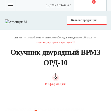
0
8 (029) 683-42-48
Каталог продукции
главная
мотоблоки
навесное оборудование для мотоблоков
окучник двурядный врмз орд-10
Окучник двурядный ВРМЗ
ОРД-10
Информация