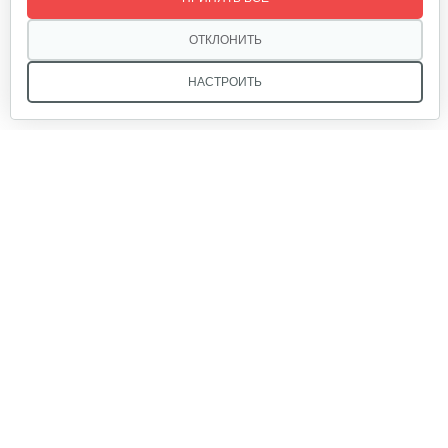
320 руб
Смотреть
ОТКЛОНИТЬ
НАСТРОИТЬ
Лопата-отвал Forza ЭЛОМБ ЭКО…
225 руб
Смотреть
Мы в соцсетях:
Грунтозацепы KF Ø340 на вал ø25,…
120 руб
Смотреть
Звоните, и мы поможем подобрать идеальный вариант
техники для вашего участка или фермерского хозяйства!
Купить садовую технику от первого поставщика
Ящик короткий
ОДО «Агропарк-М» — это выгодное и надёжное решение!
50 руб
Смотреть