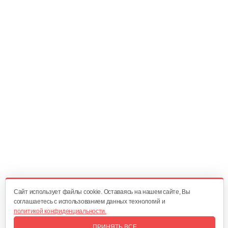
Колесо Т-9 КД-410 Шоссе4*10
90 руб
Смотреть
Плуг Нева ПН с креплением на…
130 руб
Смотреть
Косилка двухроторная Нева…
1 300 руб
Смотреть
Cайт использует файлы cookie. Оставаясь на нашем сайте, Вы
соглашаетесь с использованием данных технологий и
политикой конфиденциальности.
Комплект ножей для…
ПРИНЯТЬ ВСЕ