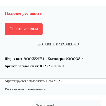
Наличие уточняйте
Оплата частями
ДОБАВИТЬ К СРАВНЕНИЮ
Лопата-отвал Forza ЭЛОМБ ЭКО…
Штрих-код:
2000995826751
Код товара:
00000008514
225 руб
Смотреть
Артикул изготовителя:
00.25.23.00.00-01
Грунтозацепы KF Ø340 на вал ø25,…
Агрегатируется с мотоблоком Нева МБ23
120 руб
Смотреть
Также вас может заинтересовать:
Ящик короткий