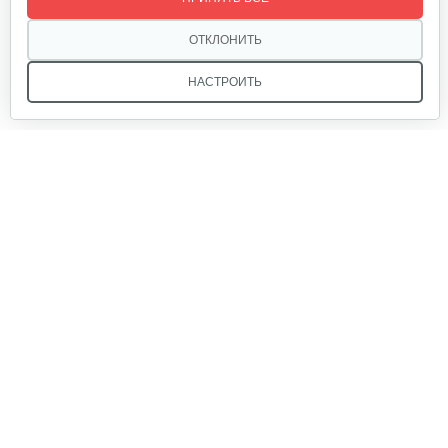
320 руб
Смотреть
ОТКЛОНИТЬ
НАСТРОИТЬ
Лопата-отвал Forza ЭЛОМБ ЭКО…
225 руб
Смотреть
Мы в соцсетях:
Грунтозацепы KF Ø340 на вал ø25,…
120 руб
Смотреть
Звоните, и мы поможем подобрать идеальный вариант
техники для вашего участка или фермерского хозяйства!
Купить садовую технику от первого поставщика
Ящик короткий
ОДО «Агропарк-М» — это выгодное и надёжное решение!
50 руб
Смотреть