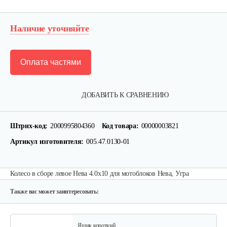
Наличие уточняйте
Оплата частями
ДОБАВИТЬ К СРАВНЕНИЮ
Лопата-отвал Forza ЭЛОМБ ЭКО…
Штрих-код:
2000995804360
Код товара:
00000003821
225 руб
Смотреть
Артикул изготовителя:
005.47.0130-01
Грунтозацепы KF Ø340 на вал ø25,…
Колесо в сборе левое Нева 4.0х10 для мотоблоков Нева, Угра
120 руб
Смотреть
Также вас может заинтересовать:
Ящик короткий