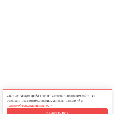
Колесо Т-9 КД-410 Шоссе4*10
90 руб
Смотреть
Плуг Нева ПН с креплением на…
130 руб
Смотреть
Косилка двухроторная Нева…
1 300 руб
Смотреть
Cайт использует файлы cookie. Оставаясь на нашем сайте, Вы
соглашаетесь с использованием данных технологий и
политикой конфиденциальности.
Комплект ножей для…
ПРИНЯТЬ ВСЕ