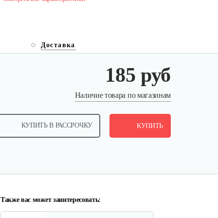
Доставка
185 руб
Лопата-отвал Forza ЭЛОМБ
Наличие товара по магазинам
ЭКО…
КУПИТЬ В РАССРОЧКУ
225 руб
КУПИТЬ
Смотреть
Грунтозацепы KF Ø340 на вал
ø25,…
120 руб
Смотреть
Также вас может заинтересовать: