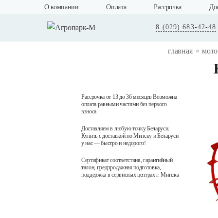
О компании
Оплата
Рассрочка
До
8 (029) 683-42-48
главная
мото
Рассрочка от 13 до 36 месяцев Возможна
оплата равными частями без первого
взноса
Доставляем в любую точку Беларуси.
Купить с доставкой по Минску и Беларуси
у нас — быстро и недорого!
Сертификат соответствия, гарантийный
талон, предпродажная подготовка,
поддержка в сервисных центрах г. Минска