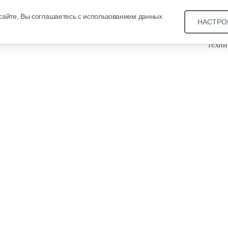
сайте, Вы соглашаетесь с использованием данных
НАСТРО
Звони
техни
Купит
ОДО «
, оф. 93, УНП 101430466. Зарегистрировано Минским
еестре общереспубликанской регистрации за №21540. В
уальных предпринимателей Общество зарегистрировано
года за №101430466. Дата регистрации интернет-магазина