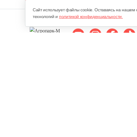
Cайт использует файлы cookie. Оставаясь на нашем 
технологий и
политикой конфиденциальности.
Мы в соцсетях:
ОДО «Агропарк-М»
Все права защищены ©
Юридический адрес: 220068. г. Минск, Сморговский тракт, д. 7
городским исполнительным комитетом 10 февраля 1998 года в Р
Едином государственном регистре юридических лиц и индивид
Минским городским исполнительным комитетом 18 августа 2000 
в Торговом реестре РБ - 22 июля 2010 года.
Публичная оферта