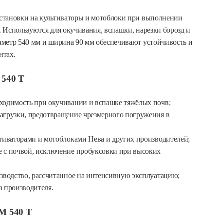
становки на культиваторы и мотоблоки при выполнении
 Используются для окучивания, вспашки, нарезки борозд и
аметр 540 мм и ширина 90 мм обеспечивают устойчивость и
нтах.
 540 Т
одимость при окучивании и вспашке тяжёлых почв;
агрузки, предотвращение чрезмерного погружения в
тиваторами и мотоблоками Нева и других производителей;
 с почвой, исключение пробуксовки при высоких
зводство, рассчитанное на интенсивную эксплуатацию;
 производителя.
М 540 Т