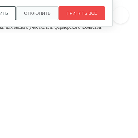
Ящик короткий
ИТЬ
ОТКЛОНИТЬ
ПРИНЯТЬ ВСЕ
те, и мы поможем подобрать идеальный вариант
ки для вашего участка или фермерского хозяйства!
50 руб
Смотреть
ь садовую технику от первого поставщика
Агропарк-М» — это выгодное и надёжное решение!
Ящик длинный
65 руб
Смотреть
Полурама передняя с тормозом
100 руб
Смотреть
Полурама задняя