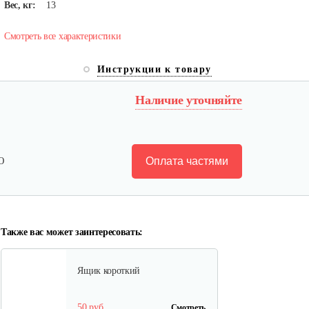
Вес, кг:
13
Смотреть все характеристики
Инструкции к товару
Лопата-отвал Forza ЭЛОМБ
ЭКО…
Наличие уточняйте
225 руб
Смотреть
Оплата частями
Ю
Грунтозацепы KF Ø340 на вал
ø25,…
120 руб
Смотреть
Также вас может заинтересовать:
Ящик короткий
50 руб
Смотреть