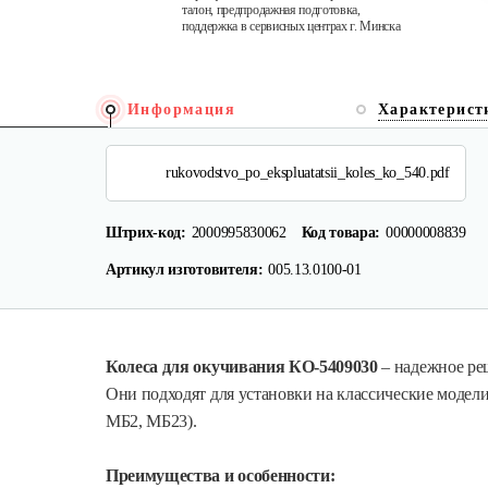
талон, предпродажная подготовка,
поддержка в сервисных центрах г. Минска
Информация
Характерист
rukovodstvo_po_ekspluatatsii_koles_ko_540.pdf
Штрих-код:
2000995830062
Код товара:
00000008839
Артикул изготовителя:
005.13.0100-01
Колеса для окучивания КО-5409030
– надежное ре
Они подходят для установки на классические моде
МБ2, МБ23).
Преимущества и особенности: