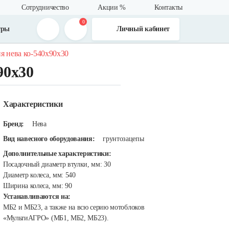
Сотрудничество
Акции %
Контакты
0
тры
Личный кабинет
ия нева ко-540х90х30
90х30
Характеристики
Бренд:
Нева
Вид навесного оборудования:
грунтозацепы
Дополнительные характеристики:
Посадочный диаметр втулки, мм: 30
Диаметр колеса, мм: 540
Ширина колеса, мм: 90
Устанавливаются на:
МБ2 и МБ23, а также на всю серию мотоблоков
«МультиАГРО» (МБ1, МБ2, МБ23).