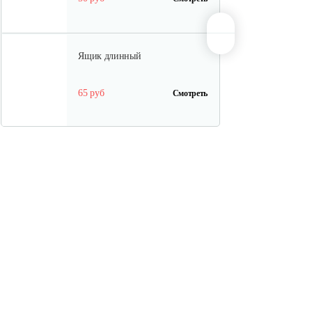
Ящик длинный
65 руб
Смотреть
Полурама передняя с тормозом
100 руб
Смотреть
Полурама задняя
45 руб
Смотреть