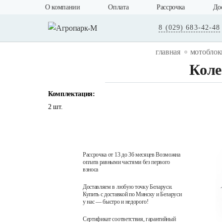
О компании
Оплата
Рассрочка
До
8 (029) 683-42-48
главная
мотоблок
Коле
Комплектация:
2 шт.
Рассрочка от 13 до 36 месяцев Возможна
оплата равными частями без первого
взноса
Доставляем в любую точку Беларуси.
Купить с доставкой по Минску и Беларуси
у нас — быстро и недорого!
Сертификат соответствия, гарантийный