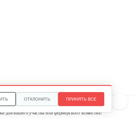
45 руб
Смотреть
Колесо Т-9 КД-410 Шоссе4*10
90 руб
Смотреть
Плуг Нева ПН с креплением
на…
130 руб
Смотреть
ИТЬ
ОТКЛОНИТЬ
ПРИНЯТЬ ВСЕ
те, и мы поможем подобрать идеальный вариант
ки для вашего участка или фермерского хозяйства!
Косилка двухроторная Нева…
ь садовую технику от первого поставщика
Агропарк-М» — это выгодное и надёжное решение!
1 300 руб
Смотреть