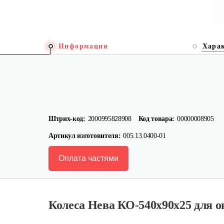
Информация
Хара
Штрих-код:
2000995828908
Код товара:
00000008905
Артикул изготовителя:
005.13.0400-01
Оплата частями
Колеса Нева КО-540х90х25 для о