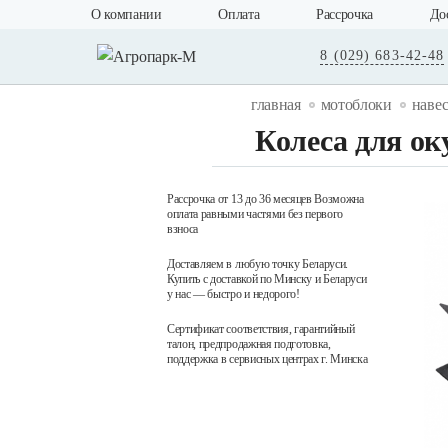
О компании
Оплата
Рассрочка
До
8 (029) 683-42-48
главная
мотоблоки
навес
Колеса для ок
Рассрочка от 13 до 36 месяцев Возможна
оплата равными частями без первого
взноса
Доставляем в любую точку Беларуси.
Купить с доставкой по Минску и Беларуси
у нас — быстро и недорого!
Сертификат соответствия, гарантийный
талон, предпродажная подготовка,
поддержка в сервисных центрах г. Минска