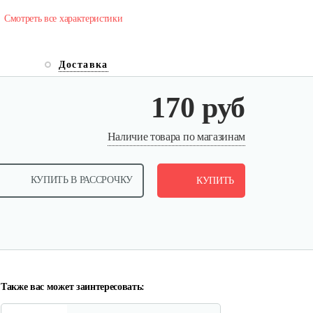
Смотреть все характеристики
Доставка
170 руб
Лопата-отвал Forza ЭЛОМБ
Наличие товара по магазинам
ЭКО…
КУПИТЬ В РАССРОЧКУ
225 руб
КУПИТЬ
Смотреть
Грунтозацепы KF Ø340 на вал
ø25,…
120 руб
Смотреть
Также вас может заинтересовать: