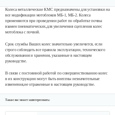
Колеса металлические КМС предназначены для установки на
все модификации мотоблоков МБ-1, МБ-2. Колеса
применяются при проведении работ по обработке почвы
взамен пневматических,для увеличения сцепления колес
мотоблока с почвой.
Срок службы Ваших колес значительно увеличится, если
строго соблюдать все правила эксплуатации, технического
Лопата-отвал Forza ЭЛОМБ ЭКО…
обслуживания и хранения, указанные в настоящем
руководстве.
225 руб
Смотреть
В связи с постоянной работой по совершенствованию колес
в их конструкцию могут быть внесены незначительные
изменения,не отраженные в настоящем руководстве.
Грунтозацепы KF Ø340 на вал ø25,…
120 руб
Смотреть
Также вас может заинтересовать: