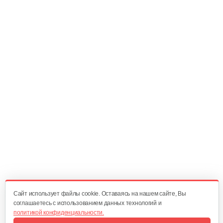
Колесо Т-9 КД-410 Шоссе4*10
90 руб
Смотреть
Плуг Нева ПН с креплением на…
130 руб
Смотреть
Косилка двухроторная Нева…
1 300 руб
Смотреть
Cайт использует файлы cookie. Оставаясь на нашем сайте, Вы
соглашаетесь с использованием данных технологий и
политикой конфиденциальности.
Комплект ножей для…