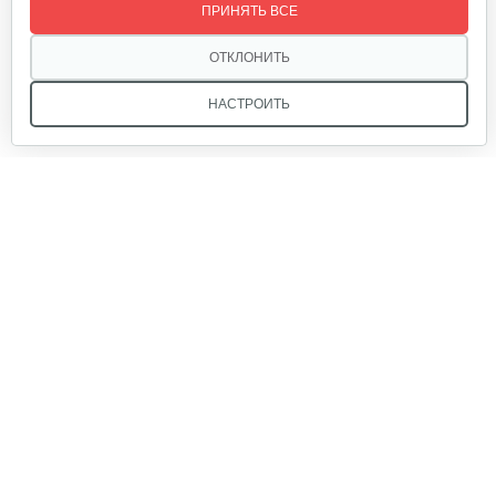
ПРИНЯТЬ ВСЕ
320 руб
Смотреть
ОТКЛОНИТЬ
НАСТРОИТЬ
Лопата-отвал Forza ЭЛОМБ ЭКО…
225 руб
Смотреть
Мы в соцсетях:
Грунтозацепы KF Ø340 на вал ø25,…
120 руб
Смотреть
Звоните, и мы поможем подобрать идеальный вариант
техники для вашего участка или фермерского хозяйства!
Купить садовую технику от первого поставщика
Ящик короткий
ОДО «Агропарк-М» — это выгодное и надёжное решение!
50 руб
Смотреть