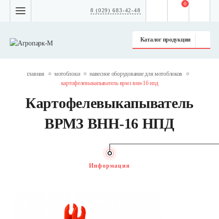
0
8 (029) 683-42-48
Каталог продукции
главная
мотоблоки
навесное оборудование для мотоблоков
картофелевыкапыватель врмз внн-16 нпд
Картофелевыкапыватель
ВРМЗ ВНН-16 НПД
Информация