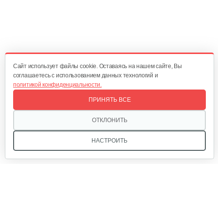
Косилка двухроторная Нева…
1 300 руб
Смотреть
Cайт использует файлы cookie. Оставаясь на нашем сайте, Вы
соглашаетесь с использованием данных технологий и
политикой конфиденциальности.
Комплект ножей для…
ПРИНЯТЬ ВСЕ
320 руб
Смотреть
ОТКЛОНИТЬ
НАСТРОИТЬ
Лопата-отвал Forza ЭЛОМБ ЭКО…
225 руб
Смотреть
Мы в соцсетях:
Грунтозацепы KF Ø340 на вал ø25,…