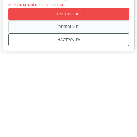
политикой конфиденциальности.
Комплект ножей для…
ПРИНЯТЬ ВСЕ
320 руб
Смотреть
ОТКЛОНИТЬ
НАСТРОИТЬ
Лопата-отвал Forza ЭЛОМБ ЭКО…
225 руб
Смотреть
Мы в соцсетях:
Грунтозацепы KF Ø340 на вал ø25,…
120 руб
Смотреть
Звоните, и мы поможем подобрать идеальный вариант
техники для вашего участка или фермерского хозяйства!
Купить садовую технику от первого поставщика
Ящик короткий
ОДО «Агропарк-М» — это выгодное и надёжное решение!