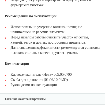
фермерских участках.
Рекомендации по эксплуатации
Использовать на умеренно влажной почве, не
налипающей на рабочие элементы.
Перед началом работы очистить участок от ботвы,
камней, веток и других посторонних предметов.
Для повышения эффективности рекомендуется установка
высоких стальных колес с грунтозацепами.
Лопата-отвал Forza ЭЛОМБ ЭКО…
Комплектация
225 руб
Смотреть
Картофелекопатель «Нева» 005.05.0700
Скоба для крепления (01.06.10.01.50)
Руководство по эксплуатации
Грунтозацепы KF Ø340 на вал ø25,…
120 руб
Смотреть
Также вас может заинтересовать: