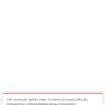
45 руб
Смотреть
Колесо Т-9 КД-410 Шоссе4*10
90 руб
Смотреть
Плуг Нева ПН с креплением на…
130 руб
Смотреть
Косилка двухроторная Нева…
1 300 руб
Смотреть
Cайт использует файлы cookie. Оставаясь на нашем сайте, Вы
соглашаетесь с использованием данных технологий и