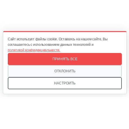
Косилка двухроторная Нева…
1 300 руб
Смотреть
Cайт использует файлы cookie. Оставаясь на нашем сайте, Вы
соглашаетесь с использованием данных технологий и
политикой конфиденциальности.
Комплект ножей для…
ПРИНЯТЬ ВСЕ
320 руб
Смотреть
ОТКЛОНИТЬ
НАСТРОИТЬ
Лопата-отвал Forza ЭЛОМБ ЭКО…
225 руб
Смотреть
Мы в соцсетях:
Грунтозацепы KF Ø340 на вал ø25,…