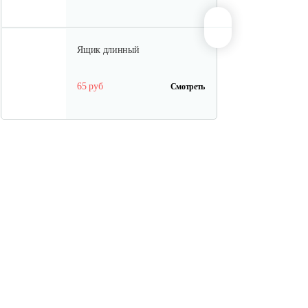
Ящик длинный
65 руб
Смотреть
Полурама передняя с тормозом
100 руб
Смотреть
Полурама задняя
45 руб
Смотреть