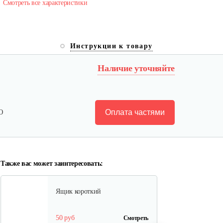
Смотреть все характеристики
Инструкции к товару
Лопата-отвал Forza ЭЛОМБ
ЭКО…
Наличие уточняйте
225 руб
Смотреть
Оплата частями
Ю
Грунтозацепы KF Ø340 на вал
ø25,…
120 руб
Смотреть
Также вас может заинтересовать:
Ящик короткий
50 руб
Смотреть