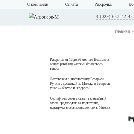
О компании
Оплата
Рассрочка
До
8 (029) 683-42-48
главная
Рассрочка от 13 до 36 месяцев Возможна
оплата равными частями без первого
взноса
Доставляем в любую точку Беларуси.
Купить с доставкой по Минску и Беларуси
у нас — быстро и недорого!
Сертификат соответствия, гарантийный
талон, предпродажная подготовка,
поддержка в сервисных центрах г. Минска