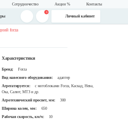
Сотрудничество
Акции %
Контакты
0
тры
Личный кабинет
дний forza
Характеристики
Бренд:
Forza
Вид навесного оборудования:
адаптер
Агрегатируется:
с мотоблоками Forza, Каскад, Нева,
Ока, Салют, МТЗ и др.
Агротехнический просвет, мм:
300
Ширина колеи, мм:
650
Рабочая скорость, км/ч:
10