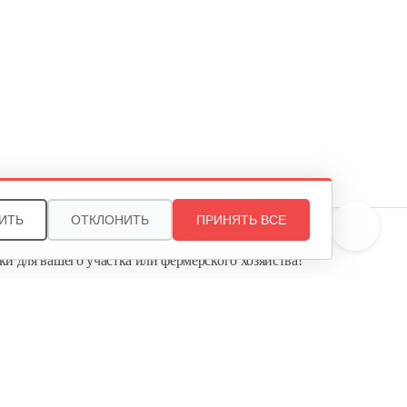
Колесо Т-9 КД-410 Шоссе4*10
90 руб
Смотреть
Плуг Нева ПН с креплением
на…
130 руб
Смотреть
ИТЬ
ОТКЛОНИТЬ
ПРИНЯТЬ ВСЕ
те, и мы поможем подобрать идеальный вариант
ки для вашего участка или фермерского хозяйства!
Косилка двухроторная Нева…
ь садовую технику от первого поставщика
Агропарк-М» — это выгодное и надёжное решение!
1 300 руб
Смотреть
Комплект ножей для…