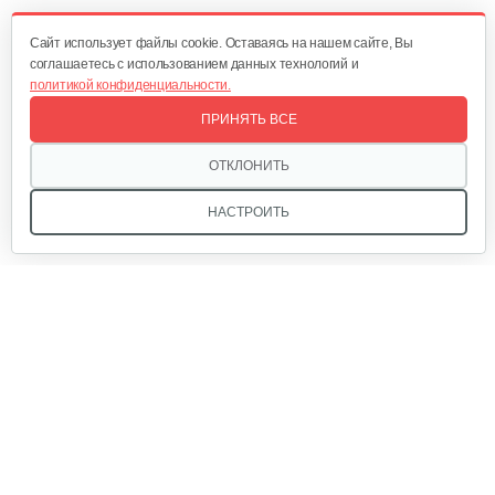
688 руб
Смотреть
Cайт использует файлы cookie. Оставаясь на нашем сайте, Вы
соглашаетесь с использованием данных технологий и
политикой конфиденциальности.
Мотокультиватор Champion ВC 6712
ПРИНЯТЬ ВСЕ
1 550 руб
Смотреть
ОТКЛОНИТЬ
НАСТРОИТЬ
Мотокультиватор Mantis Kioritz 2T
2 600 руб
Смотреть
Мы в соцсетях:
Мотокультиватор бензиновый…
1 350 руб
Смотреть
Звоните, и мы поможем подобрать идеальный вариант
техники для вашего участка или фермерского хозяйства!