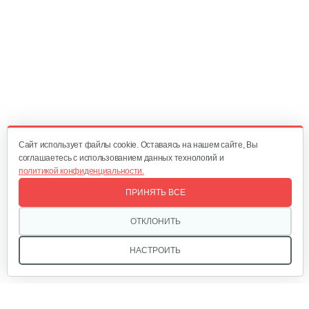
Мотокультиватор Champion ВC 6712
1 550 руб
Смотреть
Мотокультиватор Mantis Kioritz 2T
2 600 руб
Смотреть
Cайт использует файлы cookie. Оставаясь на нашем сайте, Вы
соглашаетесь с использованием данных технологий и
политикой конфиденциальности.
Мотокультиватор бензиновый…
ПРИНЯТЬ ВСЕ
1 350 руб
Смотреть
ОТКЛОНИТЬ
НАСТРОИТЬ