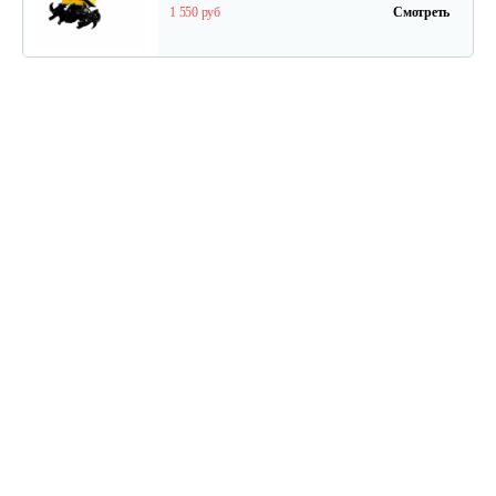
1 550 руб
Смотреть
Мотокультиватор Mantis Kioritz 2T
2 600 руб
Смотреть
Мотокультиватор бензиновый…
1 350 руб
Смотреть
Мотокультиватор Champion GC252
688 руб
Смотреть