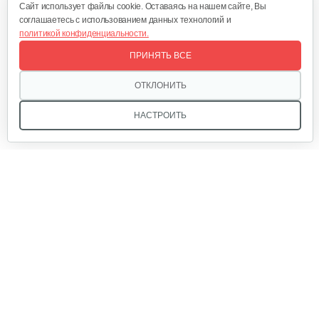
Cайт использует файлы cookie. Оставаясь на нашем сайте, Вы
соглашаетесь с использованием данных технологий и
политикой конфиденциальности.
Мотокультиватор бензиновый…
ПРИНЯТЬ ВСЕ
1 350 руб
Смотреть
ОТКЛОНИТЬ
НАСТРОИТЬ
Мы в соцсетях:
Звоните, и мы поможем подобрать идеальный вариант
техники для вашего участка или фермерского хозяйства!
Купить садовую технику от первого поставщика