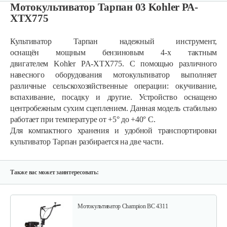
Мотокультиватор Тарпан 03 Kohler PA-
XTX775
Культиватор Тарпан надежный инструмент,
оснащён мощным бензиновым 4-х тактным
двигателем Kohler PA-XTX775. С помощью различного
навесного оборудования мотокультиватор выполняет
Мотокультиватор Mantis Kioritz 2T
различные сельскохозяйственные операции: окучивание,
вспахивание, посадку и другие. Устройство оснащено
центробежным сухим сцеплением. Данная модель стабильно
2 600 руб
Смотреть
работает при температуре от +5° до +40° C.
Для компактного хранения и удобной транспортировки
культиватор Тарпан разбирается на две части.
Мотокультиватор бензиновый…
1 350 руб
Смотреть
Также вас может заинтересовать:
Мотокультиватор Champion ВC 4311