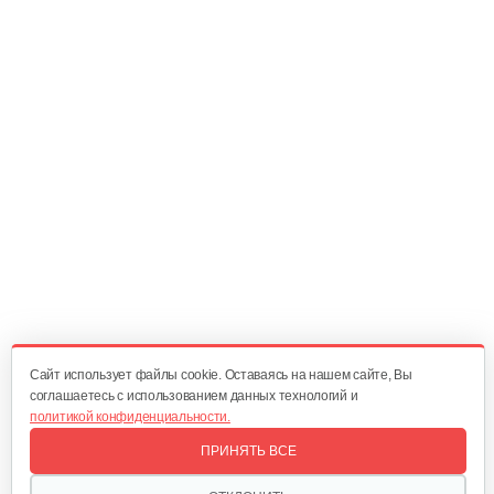
Мотокультиватор бензиновый…
1 350 руб
Смотреть
Мотокультиватор Champion ВC 4311
1 320 руб
Смотреть
Мотокультиватор Champion GC252
688 руб
Смотреть
Cайт использует файлы cookie. Оставаясь на нашем сайте, Вы
соглашаетесь с использованием данных технологий и
политикой конфиденциальности.
Мотокультиватор Champion ВC 6712
ПРИНЯТЬ ВСЕ
1 550 руб
Смотреть