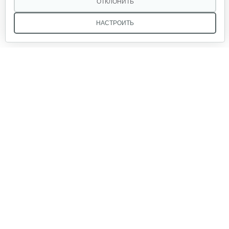
ОТКЛОНИТЬ
НАСТРОИТЬ
Мотокультиватор Mantis Kioritz 2T
2 600 руб
Смотреть
Мы в соцсетях:
Мотокультиватор бензиновый…
1 350 руб
Смотреть
Звоните, и мы поможем подобрать идеальный вариант
техники для вашего участка или фермерского хозяйства!
Купить садовую технику от первого поставщика
ОДО «Агропарк-М» — это выгодное и надёжное решение!