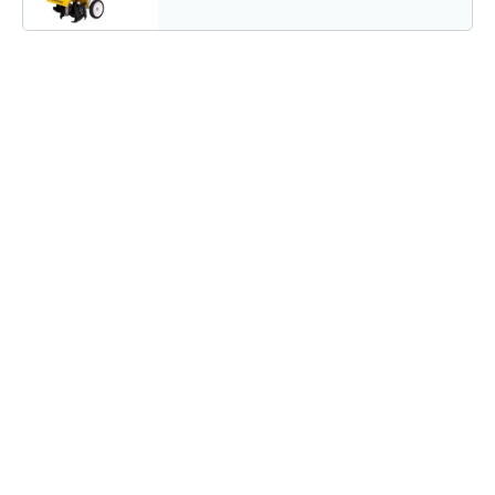
Мотокультиватор Champion ВC 6712
1 550 руб
Смотреть
Мотокультиватор Mantis Kioritz 2T
2 600 руб
Смотреть
Мотокультиватор бензиновый…
1 350 руб
Смотреть
Мотокультиватор Champion ВC 4311