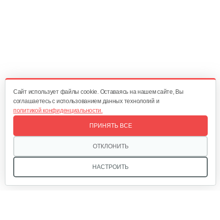
1 320 руб
Смотреть
Мотокультиватор Champion GC252
688 руб
Смотреть
Cайт использует файлы cookie. Оставаясь на нашем сайте, Вы
соглашаетесь с использованием данных технологий и
политикой конфиденциальности.
Мотокультиватор Champion ВC 6712
ПРИНЯТЬ ВСЕ
1 550 руб
Смотреть
ОТКЛОНИТЬ
НАСТРОИТЬ
Мотокультиватор Mantis Kioritz 2T
2 600 руб
Смотреть