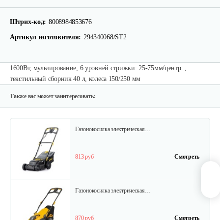
Электрическая газонокосилка…
Штрих-код:
8008984853676
820 руб
Смотреть
Артикул изготовителя:
294340068/ST2
1600Вт, мульчирование, 6 уровней стрижки: 25-75мм/центр. ,
Электрическая газонокосилка…
текстильный сборник 40 л, колеса 150/250 мм
460 руб
Смотреть
Также вас может заинтересовать:
Газонокосилка электрическая…
813 руб
Смотреть
Газонокосилка электрическая…
870 руб
Смотреть