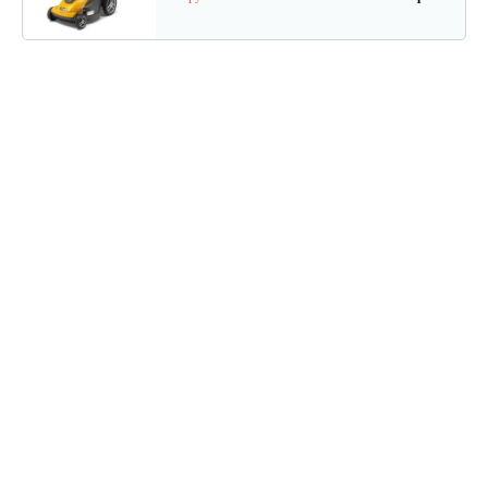
Электрическая газонокосилка…
790 руб
Смотреть
Электрическая газонокосилка…
661 руб
Смотреть
Электрическая газонокосилка…
330 руб
Смотреть
Газонокосилка электрическая…