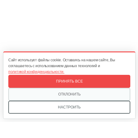
577 руб
Смотреть
Газонокосилка электрическая…
750 руб
Смотреть
Cайт использует файлы cookie. Оставаясь на нашем сайте, Вы
соглашаетесь с использованием данных технологий и
политикой конфиденциальности.
Электрическая газонокосилка…
ПРИНЯТЬ ВСЕ
820 руб
Смотреть
ОТКЛОНИТЬ
НАСТРОИТЬ
Электрическая газонокосилка…
460 руб
Смотреть