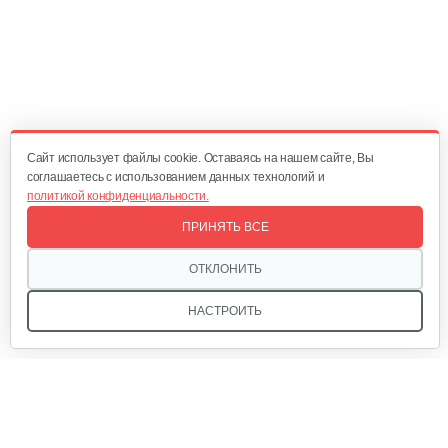
330 руб
Смотреть
Газонокосилка электрическая…
577 руб
Смотреть
Cайт использует файлы cookie. Оставаясь на нашем сайте, Вы
соглашаетесь с использованием данных технологий и
политикой конфиденциальности.
Газонокосилка электрическая…
ПРИНЯТЬ ВСЕ
750 руб
Смотреть
ОТКЛОНИТЬ
НАСТРОИТЬ
Электрическая газонокосилка…
820 руб
Смотреть
Мы в соцсетях: