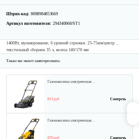
Электрическая газонокосилка…
Штрих-код:
8008984853669
820 руб
Смотреть
Артикул изготовителя:
294340068/ST1
1400Вт, мульчирование, 6 уровней стрижки: 25-75мм/центр. ,
Электрическая газонокосилка…
текстильный сборник 35 л, колеса 140/170 мм
460 руб
Смотреть
Также вас может заинтересовать:
Газонокосилка электрическая…
813 руб
Смотреть
Газонокосилка электрическая…
870 руб
Смотреть