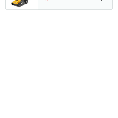
Газонокосилка электрическая…
870 руб
Смотреть
Электрическая газонокосилка…
661 руб
Смотреть
Электрическая газонокосилка…
330 руб
Смотреть
Газонокосилка электрическая…