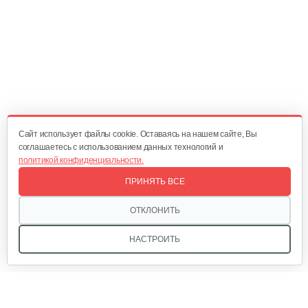
577 руб
Смотреть
Газонокосилка электрическая…
750 руб
Смотреть
Cайт использует файлы cookie. Оставаясь на нашем сайте, Вы
соглашаетесь с использованием данных технологий и
политикой конфиденциальности.
Электрическая газонокосилка…
ПРИНЯТЬ ВСЕ
820 руб
Смотреть
ОТКЛОНИТЬ
НАСТРОИТЬ
Электрическая газонокосилка…
460 руб
Смотреть