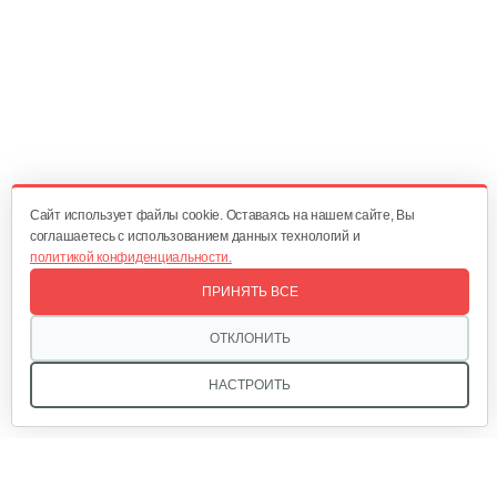
1 490 руб
Смотреть
Газонокосилки с сиденьем…
19 990 руб
Смотреть
Cайт использует файлы cookie. Оставаясь на нашем сайте, Вы
соглашаетесь с использованием данных технологий и
политикой конфиденциальности.
Газонокосилки с сиденьем…
ПРИНЯТЬ ВСЕ
19 700 руб
Смотреть
ОТКЛОНИТЬ
НАСТРОИТЬ
Газонокосилки с сиденьем…
9 990 руб
Смотреть