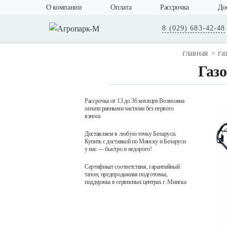
О компании
Оплата
Рассрочка
До
8 (029) 683-42-48
главная
га
Газ
Рассрочка от 13 до 36 месяцев Возможна
оплата равными частями без первого
взноса
Доставляем в любую точку Беларуси.
Купить с доставкой по Минску и Беларуси
у нас — быстро и недорого!
Сертификат соответствия, гарантийный
талон, предпродажная подготовка,
поддержка в сервисных центрах г. Минска