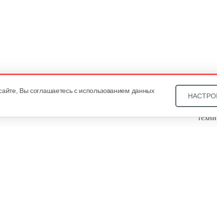
сайте, Вы соглашаетесь с использованием данных
НАСТРО
Звони
техни
Купит
ОДО «
, оф. 93, УНП 101430466. Зарегистрировано Минским