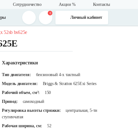
Сотрудничество
Акции %
Контакты
0
тры
Личный кабинет
x 52sb bs625e
625E
Характеристики
Тип двигателя:
бензиновый 4-х тактный
Модель двигателя:
Briggs & Stratton 625Exi Series
Рабочий объем, см³:
150
Привод:
самоходный
Регулировка высоты стрижки:
центральная, 5-ти
ступенчатая
Рабочая ширина, см:
52